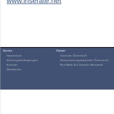
www.inserate.net
Service
Partner
Impressum
Inserate Österreich
Nutzungsbedingungen
Veranstaltungskalender Österreich
Kontakt
RootWeb.EU Domain Netzwerk
Newsletter